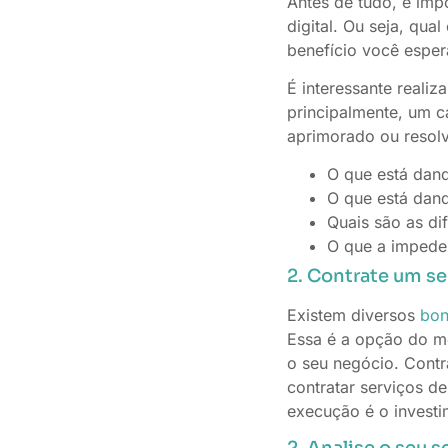
Antes de tudo, é imp
digital. Ou seja, qua
benefício você esper
É interessante reali
principalmente, um 
aprimorado ou resolv
O que está dan
O que está dan
Quais são as di
O que a impede
2. Contrate um se
Existem diversos
bon
Essa é a opção do me
o seu negócio. Contr
contratar serviços de
execução é o investi
2. Analise o seu