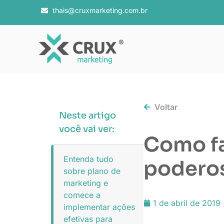
thais@cruxmarketing.com.br
Voltar
Neste artigo
você vai ver:
Como fa
Entenda tudo
poderos
sobre plano de
marketing e
comece a
1 de abril de 2019
implementar ações
efetivas para