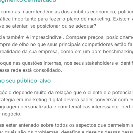
 como as macrotendências dos âmbitos econômico, político, 
ática importante para fazer o plano de marketing. Existem
e se atentar, se posicionar ou se adequar?
ncia também é imprescindível. Compare preços, posicionam
sempre de olho no que seus principais competidores estão f
a realidade da sua empresa, como em um bom benchmarkin
que nas questões internas, nos seus stakeholders e identif
essa rede está consolidado.
no seu público-alvo
ócio depende muito da relação que o cliente e o potencial
stratégia em marketing digital deverá saber conversar com 
guagem personalizada e com temáticas interessante, perti
r negócio.
isa estar antenado sobre todos os aspectos que permeiam a 
er quais são os problemas, desafios e desejos dessas pes