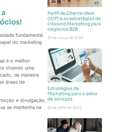
 a
Perfil de Cliente Ideal
(ICP) e as estratégias de
ócios!
Inbound Marketing para
negócios B2B
ssidade fundamental
25 de março de 2024
papel do marketing
al é o melhor
mos vivendo uma
rcado, de maneira
as áreas de
Estratégias de
Marketing para o setor
de serviços
omoção e divulgação.
esa se mantenha na
26 de junho de 2023