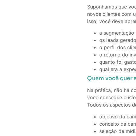
Suponhamos que você
novos clientes com u
isso, você deve apre
a segmentação f
os leads gerado
o perfil dos cli
o retorno do inv
quanto foi gasto
qual era a expec
Quem você quer at
Na prática, não há 
você consegue custom
Todos os aspectos d
objetivo da ca
conceito da ca
seleção de mídi