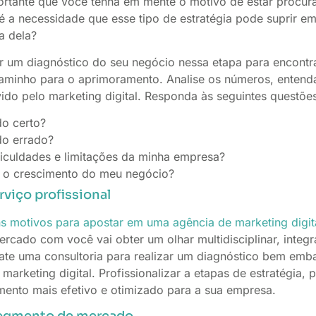
ortante que você tenha em mente o motivo de estar procur
l é a necessidade que esse tipo de estratégia pode suprir 
a dela?
zar um diagnóstico do seu negócio nessa etapa para encontr
caminho para o aprimoramento. Analise os números, entend
ido pelo marketing digital. Responda às seguintes questõe
do certo?
do errado?
ficuldades e limitações da minha empresa?
 o crescimento do meu negócio?
rviço profissional
s motivos para apostar em uma agência de marketing digita
rcado com você vai obter um olhar multidisciplinar, integ
ate uma consultoria para realizar um diagnóstico bem emb
 marketing digital. Profissionalizar a etapas de estratégia,
mento mais efetivo e otimizado para a sua empresa.
 segmento de mercado