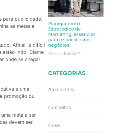
s para publicidade.
Planejamento
mina as metas e
Estratégico de
Marketing: essencial
para o sucesso dos
o. Afinal, é difícil
negócios
 estão indo. Diante
25 de abril de 2023
er onde se chegar
CATEGORIAS
icativa e uma
Atualidades
 de promoção ou
Conceitos
, uma meta a ser
icas devem ser
Crise